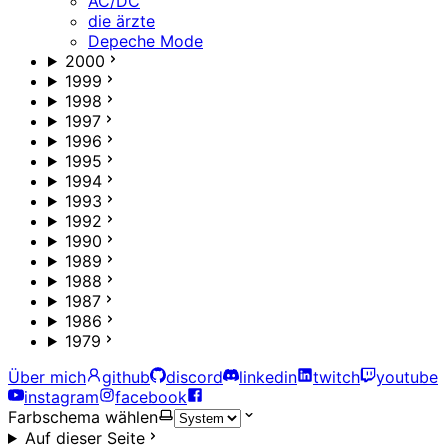
AC/DC
die ärzte
Depeche Mode
2000
1999
1998
1997
1996
1995
1994
1993
1992
1990
1989
1988
1987
1986
1979
Über mich
github
discord
linkedin
twitch
youtube
instagram
facebook
Farbschema wählen
Auf dieser Seite