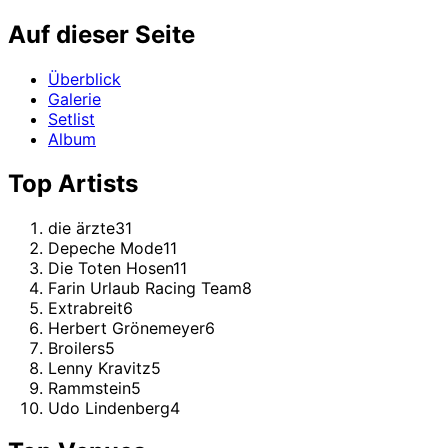
Auf dieser Seite
Überblick
Galerie
Setlist
Album
Top Artists
die ärzte
31
Depeche Mode
11
Die Toten Hosen
11
Farin Urlaub Racing Team
8
Extrabreit
6
Herbert Grönemeyer
6
Broilers
5
Lenny Kravitz
5
Rammstein
5
Udo Lindenberg
4