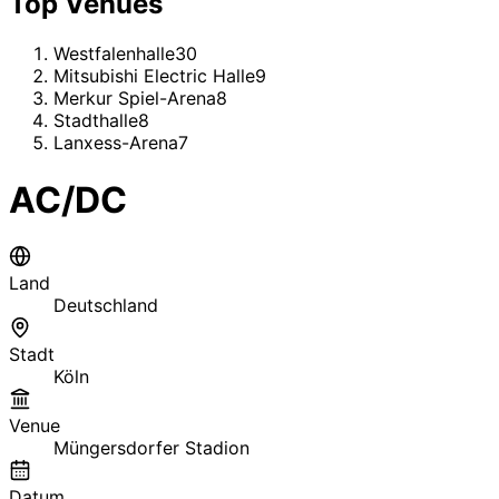
Top Venues
Westfalenhalle
30
Mitsubishi Electric Halle
9
Merkur Spiel-Arena
8
Stadthalle
8
Lanxess-Arena
7
AC/DC
Land
Deutschland
Stadt
Köln
Venue
Müngersdorfer Stadion
Datum