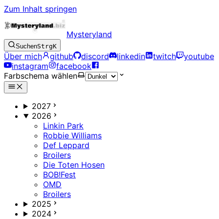
Zum Inhalt springen
Mysteryland
Suchen
Strg
K
Über mich
github
discord
linkedin
twitch
youtube
instagram
facebook
Farbschema wählen
2027
2026
Linkin Park
Robbie Williams
Def Leppard
Broilers
Die Toten Hosen
BOB!Fest
OMD
Broilers
2025
2024