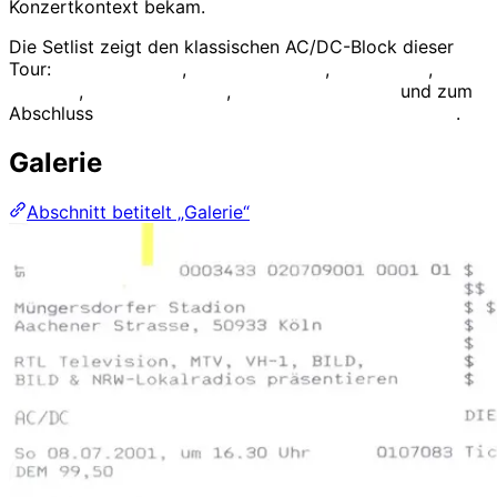
Konzertkontext bekam.
Die Setlist zeigt den klassischen AC/DC-Block dieser
Tour:
Stiff Upper Lip
,
Thunderstruck
,
Hells Bells
,
Back
in Black
,
Highway to Hell
,
Whole Lotta Rosie
und zum
Abschluss
For Those About to Rock (We Salute You)
.
Galerie
Abschnitt betitelt „Galerie“