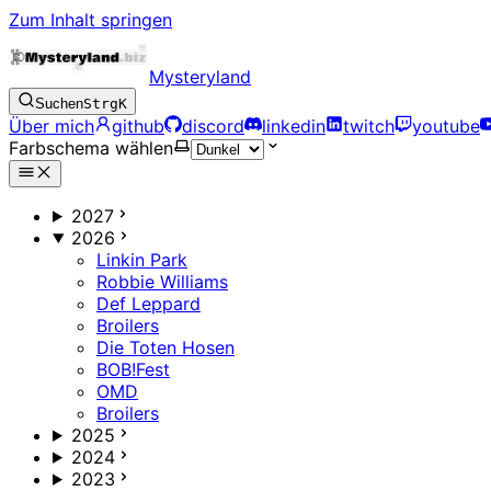
Zum Inhalt springen
Mysteryland
Suchen
Strg
K
Über mich
github
discord
linkedin
twitch
youtube
Farbschema wählen
2027
2026
Linkin Park
Robbie Williams
Def Leppard
Broilers
Die Toten Hosen
BOB!Fest
OMD
Broilers
2025
2024
2023