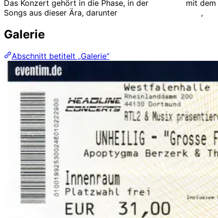
Das Konzert gehört in die Phase, in der
Unheilig
mit dem
Songs aus dieser Ära, darunter
Geboren um zu leben
,
Unt
Galerie
Abschnitt betitelt „Galerie“