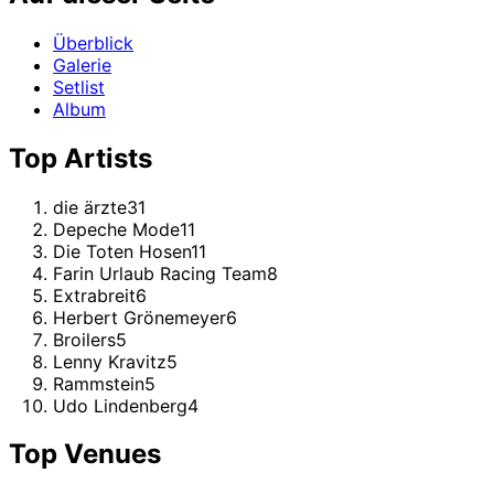
Überblick
Galerie
Setlist
Album
Top Artists
die ärzte
31
Depeche Mode
11
Die Toten Hosen
11
Farin Urlaub Racing Team
8
Extrabreit
6
Herbert Grönemeyer
6
Broilers
5
Lenny Kravitz
5
Rammstein
5
Udo Lindenberg
4
Top Venues