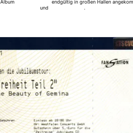
 Album
Große Freiheit
endgültig in großen Hallen angekom
er deiner Flagge
und
Große Freiheit
.