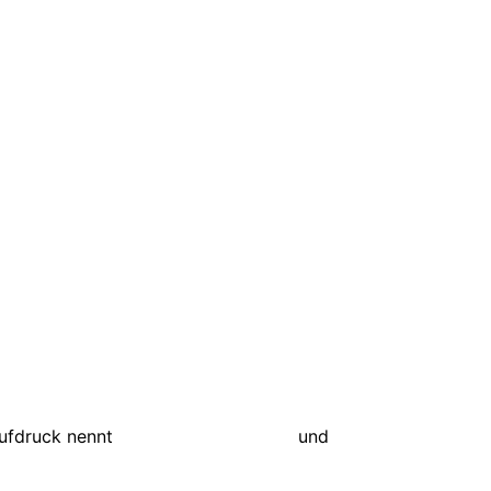
aufdruck nennt
Apoptygma Berzerk
und
The Beauty of