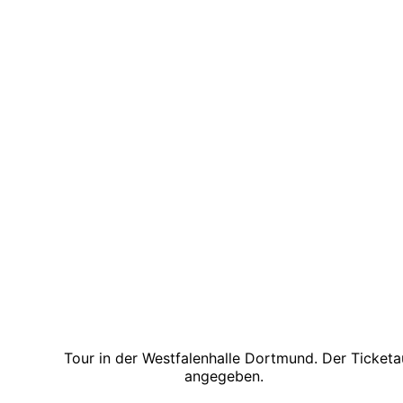
it Teil 2
Tour in der Westfalenhalle Dortmund. Der Ticket
estfalen Concerts GmbH
angegeben.