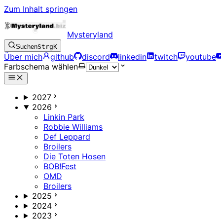
Zum Inhalt springen
Mysteryland
Suchen
Strg
K
Über mich
github
discord
linkedin
twitch
youtube
Farbschema wählen
2027
2026
Linkin Park
Robbie Williams
Def Leppard
Broilers
Die Toten Hosen
BOB!Fest
OMD
Broilers
2025
2024
2023