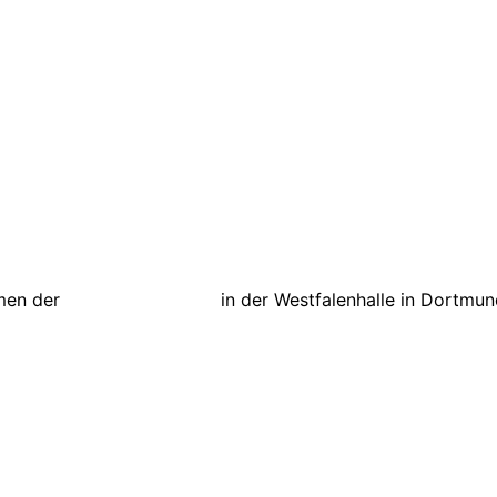
men der
Laune der Natour
in der Westfalenhalle in Dortmu