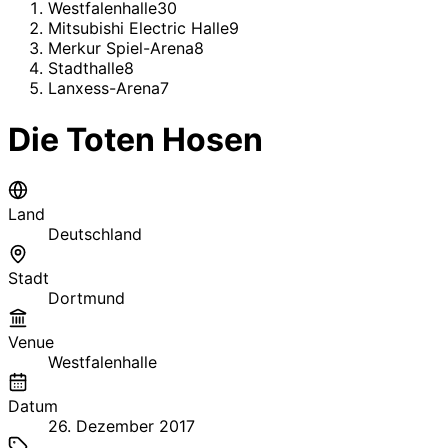
Westfalenhalle
30
Mitsubishi Electric Halle
9
Merkur Spiel-Arena
8
Stadthalle
8
Lanxess-Arena
7
Die Toten Hosen
Land
Deutschland
Stadt
Dortmund
Venue
Westfalenhalle
Datum
26. Dezember 2017