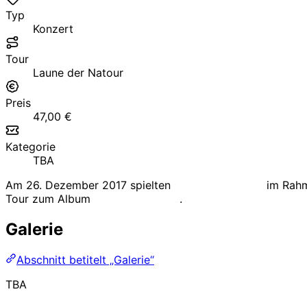
Typ
Konzert
Tour
Laune der Natour
Preis
47,00 €
Kategorie
TBA
Am 26. Dezember 2017 spielten
Die Toten Hosen
im Rah
Tour zum Album
Laune der Natur
.
Galerie
Abschnitt betitelt „Galerie“
TBA