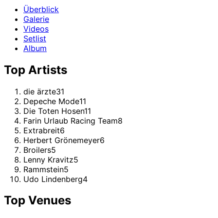
Überblick
Galerie
Videos
Setlist
Album
Top Artists
die ärzte
31
Depeche Mode
11
Die Toten Hosen
11
Farin Urlaub Racing Team
8
Extrabreit
6
Herbert Grönemeyer
6
Broilers
5
Lenny Kravitz
5
Rammstein
5
Udo Lindenberg
4
Top Venues