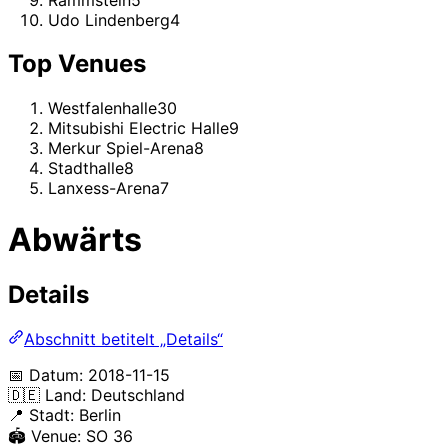
Udo Lindenberg
4
Top Venues
Westfalenhalle
30
Mitsubishi Electric Halle
9
Merkur Spiel-Arena
8
Stadthalle
8
Lanxess-Arena
7
Abwärts
Details
Abschnitt betitelt „Details“
📅 Datum: 2018-11-15
🇩🇪 Land: Deutschland
📍 Stadt: Berlin
🏟️ Venue: SO 36