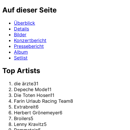
Auf dieser Seite
Überblick
Details
Bilder
Konzertbericht
Pressebericht
Album
Setlist
Top Artists
die ärzte
31
Depeche Mode
11
Die Toten Hosen
11
Farin Urlaub Racing Team
8
Extrabreit
6
Herbert Grönemeyer
6
Broilers
5
Lenny Kravitz
5
Rammstein
5