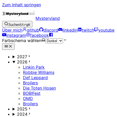
Zum Inhalt springen
Mysteryland
Suchen
Strg
K
Über mich
github
discord
linkedin
twitch
youtube
instagram
facebook
Farbschema wählen
2027
2026
Linkin Park
Robbie Williams
Def Leppard
Broilers
Die Toten Hosen
BOB!Fest
OMD
Broilers
2025
2024