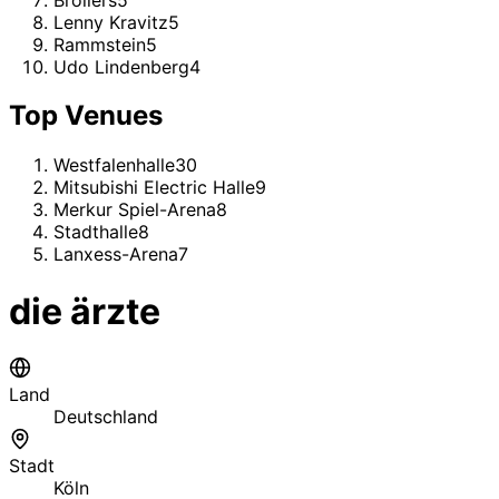
Lenny Kravitz
5
Rammstein
5
Udo Lindenberg
4
Top Venues
Westfalenhalle
30
Mitsubishi Electric Halle
9
Merkur Spiel-Arena
8
Stadthalle
8
Lanxess-Arena
7
die ärzte
Land
Deutschland
Stadt
Köln