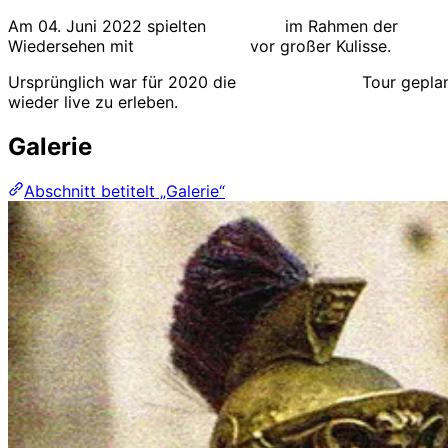
Am 04. Juni 2022 spielten
die ärzte
im Rahmen der
Buffa
Wiedersehen mit
BelaFarinRod
vor großer Kulisse.
Ursprünglich war für 2020 die
In the ä tonight
Tour geplan
wieder live zu erleben.
Galerie
Abschnitt betitelt „Galerie“