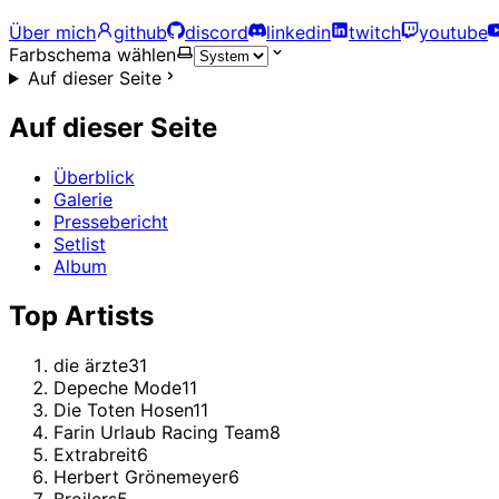
Über mich
github
discord
linkedin
twitch
youtube
Farbschema wählen
Auf dieser Seite
Auf dieser Seite
Überblick
Galerie
Pressebericht
Setlist
Album
Top Artists
die ärzte
31
Depeche Mode
11
Die Toten Hosen
11
Farin Urlaub Racing Team
8
Extrabreit
6
Herbert Grönemeyer
6
Broilers
5