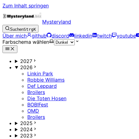
Zum Inhalt springen
Mysteryland
Suchen
Strg
K
Über mich
github
discord
linkedin
twitch
youtube
Farbschema wählen
2027
2026
Linkin Park
Robbie Williams
Def Leppard
Broilers
Die Toten Hosen
BOB!Fest
OMD
Broilers
2025
2024
2023