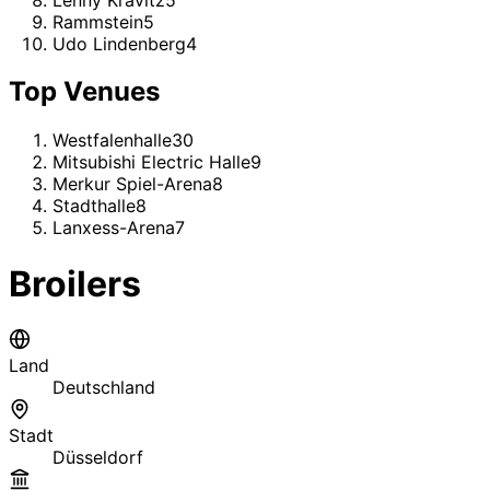
Rammstein
5
Udo Lindenberg
4
Top Venues
Westfalenhalle
30
Mitsubishi Electric Halle
9
Merkur Spiel-Arena
8
Stadthalle
8
Lanxess-Arena
7
Broilers
Land
Deutschland
Stadt
Düsseldorf