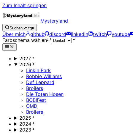
Zum Inhalt springen
Mysteryland
Suchen
Strg
K
Über mich
github
discord
linkedin
twitch
youtube
Farbschema wählen
2027
2026
Linkin Park
Robbie Williams
Def Leppard
Broilers
Die Toten Hosen
BOB!Fest
OMD
Broilers
2025
2024
2023