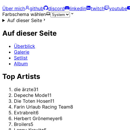
Über mich
github
discord
linkedin
twitch
youtube
Farbschema wählen
Auf dieser Seite
Auf dieser Seite
Überblick
Galerie
Setlist
Album
Top Artists
die ärzte
31
Depeche Mode
11
Die Toten Hosen
11
Farin Urlaub Racing Team
8
Extrabreit
6
Herbert Grönemeyer
6
Broilers
5
Lenny Kravitz
5