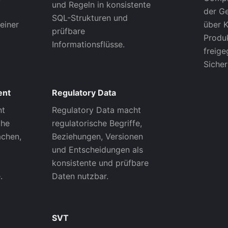
und Regeln in konsistente
der G
SQL-Strukturen und
einer
über 
prüfbare
Produ
Informationsflüsse.
freig
Sicher
ent
Regulatory Data
nt
Regulatory Data macht
che
regulatorische Begriffe,
achen,
Beziehungen, Versionen
und Entscheidungen als
konsistente und prüfbare
.
Daten nutzbar.
SVT