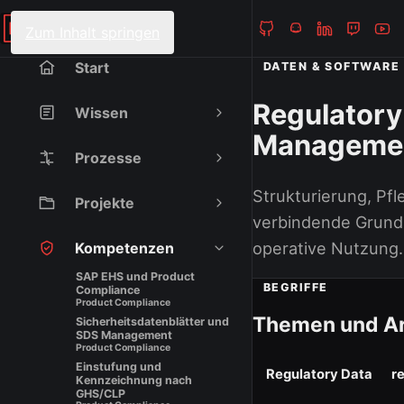
Heiko Fanieng
NAVIGATION
Zum Inhalt springen
Start
DATEN & SOFTWARE
Regulatory
Wissen
Manageme
Prozesse
Strukturierung, Pfl
Projekte
verbindende Grund
operative Nutzung.
Kompetenzen
SAP EHS und Product
BEGRIFFE
Compliance
Product Compliance
Themen und Ar
Sicherheitsdatenblätter und
SDS Management
Product Compliance
Einstufung und
Regulatory Data
r
Kennzeichnung nach
GHS/CLP