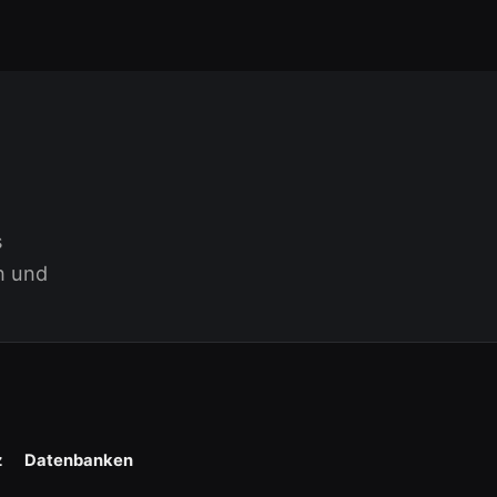
s
n und
z
Datenbanken