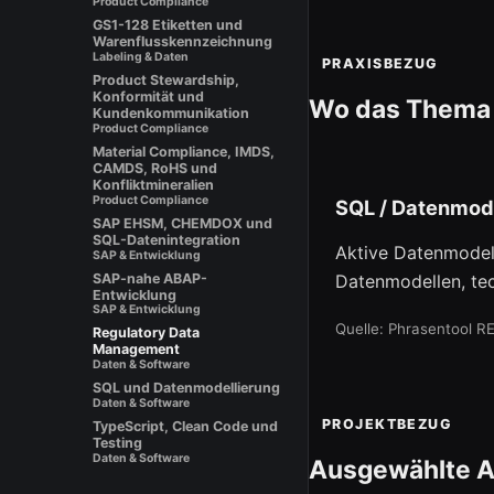
Product Compliance
GS1-128 Etiketten und
Warenflusskennzeichnung
Labeling & Daten
PRAXISBEZUG
Product Stewardship,
Konformität und
Wo das Thema
Kundenkommunikation
Product Compliance
Material Compliance, IMDS,
CAMDS, RoHS und
Konfliktmineralien
Product Compliance
SQL / Datenmod
SAP EHSM, CHEMDOX und
SQL-Datenintegration
Aktive Datenmodell
SAP & Entwicklung
SAP-nahe ABAP-
Datenmodellen, te
Entwicklung
SAP & Entwicklung
Quelle: Phrasentool R
Regulatory Data
Management
Daten & Software
SQL und Datenmodellierung
Daten & Software
PROJEKTBEZUG
TypeScript, Clean Code und
Testing
Daten & Software
Ausgewählte A