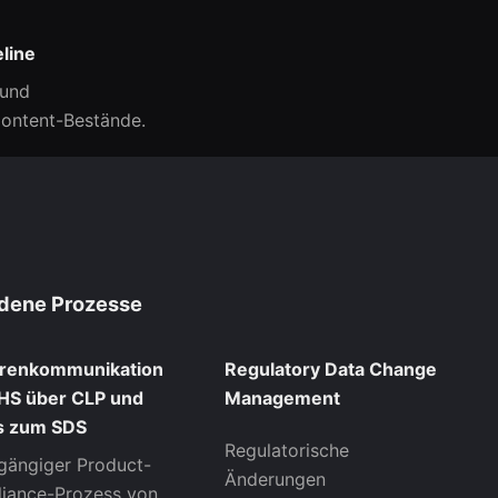
line
 und
Content-Bestände.
dene Prozesse
renkommunikation
Regulatory Data Change
HS über CLP und
Management
is zum SDS
Regulatorische
gängiger Product-
Änderungen
iance-Prozess von