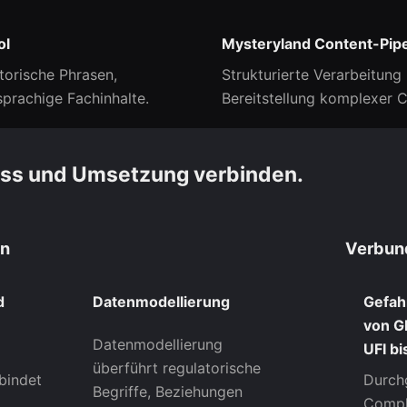
ol
Mysteryland Content-Pipe
torische Phrasen,
Strukturierte Verarbeitung
prachige Fachinhalte.
Bereitstellung komplexer 
ss und Umsetzung verbinden.
en
Verbun
d
Datenmodellierung
Gefah
von G
Datenmodellierung
UFI b
überführt regulatorische
bindet
Durch
Begriffe, Beziehungen
,
Compl