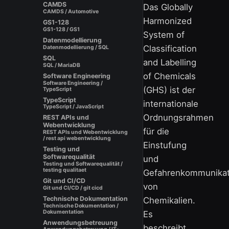
CAMDS
Das Globally
CAMDS / Automotive
Harmonized
GS1-128
GS1-128 / GS1
System of
Datenmodellierung
Classification
Datenmodellierung / SQL
SQL
and Labelling
SQL / MariaDB
of Chemicals
Software Engineering
Software Engineering /
(GHS) ist der
TypeScript
TypeScript
internationale
TypeScript / JavaScript
Ordnungsrahmen
REST APIs und
Webentwicklung
für die
REST APIs und Webentwicklung
/ rest api webentwicklung
Einstufung
Testing und
Softwarequalität
und
Testing und Softwarequalität /
testing qualitaet
Gefahrenkommunikat
Git und CI/CD
von
Git und CI/CD / git cicd
Technische Dokumentation
Chemikalien.
Technische Dokumentation /
Dokumentation
Es
Anwendungsbetreuung
beschreibt