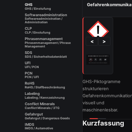
Gefahrenkommunika
GHS
GHS / Einstufung
Softwareadministration
Softwareadministration /
Administration
CLP
CLP / Einstufung
Phrasenmanagement
<
>
Phrasenmanagement / Phrase
Management
SDS
SDS / Sicherheitsdatenblatt
UFI
UFI / PCN
PCN
PCN / UFI
GHS-Piktogramme
RoHS
RoHS / Stoffbeschränkung
strukturieren
Labeling
Gefahrenkommunikatio
Labeling / Kennzeichnung
visuell und
Conflict Minerals
Conflict Minerals / 3TG
maschinenlesbar.
Gefahrgut
Gefahrgut / Dangerous Goods
Kurzfassung
1
2
IMDS
IMDS / Automotive