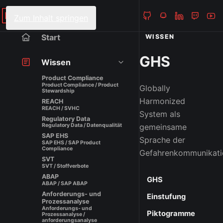
Heiko Fanieng
NAVIGATION
Zum Inhalt springen
Start
WISSEN
GHS
Wissen
Product Compliance
Product Compliance / Product
Globally
Stewardship
Harmonized
REACH
REACH / SVHC
System als
Regulatory Data
gemeinsame
Regulatory Data / Datenqualität
SAP EHS
Sprache der
SAP EHS / SAP Product
Compliance
Gefahrenkommunikati
SVT
SVT / Stoffverbote
ABAP
GHS
ABAP / SAP ABAP
Anforderungs- und
Einstufung
Prozessanalyse
Anforderungs- und
Piktogramme
Prozessanalyse /
anforderungsanalyse