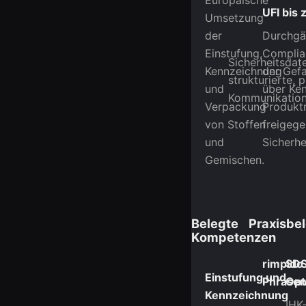
Europäische
UFI bis
Umsetzung
der
Durchgä
Einstufung,
Complia
Sicherheitsdate
Kennzeichnung
der Gef
strukturierte, 
und
über Ke
Kommunikatio
Verpackung
Produkt
von Stoffen
freigeg
und
Sicherhe
Gemischen.
Belegte
Praxisbe
Kompetenzen
rimpido
SDS
Einstufung und
Phrasen
Opt
Kennzeichnung
IHK