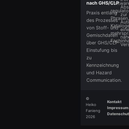
nach GHS/CLP
Software
Abs
regulato
Praxis entlang
zur
Phrasen,
des Prozesses
Aut
Katalog
von Stoff- und
ein
mehrspr
Gemischdaten
nah
Fachinha
über GHS/CLP-
Ver
Einstufung bis
zu
Kennzeichnung
und Hazard
Communication.
©
Kontakt
Heiko
Impressum
Fanieng
Datenschu
2026