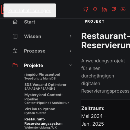
Heiko Fanieng
NAVIGATION
Zum Inhalt springen
Start
PROJEKT
Restaurant
Wissen
Reservieru
Prozesse
Anwendungsprojekt
Projekte
für einen
rimpido Phrasentool
durchgängigen
TypeScript / MariaDB
digitalen
SDS Versand Optimierer
SAP ABAP / SAP EHS
Reservierungsprozess
Mysteryland Content-
Pipeline
Content Pipeline / Architektur
Zeitraum:
VizLink to Python
Python / Daten
Mai 2024 –
Restaurant-
Jan. 2025
Reservierungssystem
Webentwicklung / UX