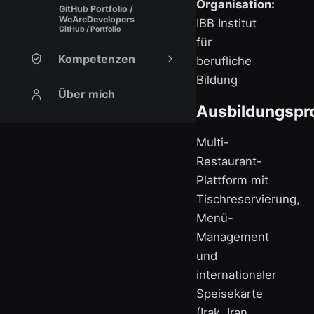
Organisation:
GitHub Portfolio /
WeAreDevelopers
IBB Institut
GitHub / Portfolio
für
Kompetenzen
berufliche
Bildung
Über mich
Ausbildungspr
Multi-
Restaurant-
Plattform mit
Tischreservierung,
Menü-
Management
und
internationaler
Speisekarte
(Irak, Iran,